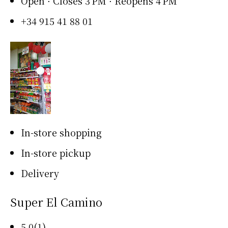
Open ⋅ Closes 3 PM ⋅ Reopens 4 PM
+34 915 41 88 01
In-store shopping
In-store pickup
Delivery
Super El Camino
5.0(1)